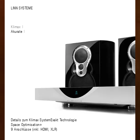
LINN SYSTEME
Klimax
Akurate
Series 5
Majik
Kiko
Details zum Klimax System
Exakt Technologie
Space Optimisation+
9 Anschlüsse (inkl. HDMI, XLR)