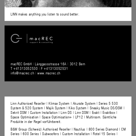
LINN makes anything you listen to sound better.
macREC GmbH
|
Länggassstrasse 16A
|
3012 Bern
T +41313052530
|
F +41313052531
info@macrec.ch
|
www.macrec.ch
Linn Authorised Reseller | Klimax System | Akurate System | Series 5 530
System & 520 System | Majik System | Kiko System | Sneaky Music DS/DSM |
Sekrit DSM | Custom Installation | Linn DS | Linn DSM | Exakt | Exaktbox |
Space Optimisation | Space Optimisation+ | LP12 | Multiroom. Sämtliche
Produkte in der Regel vorführbereit.
B&W Group (Schweiz) Authorised Reseller | Nautilus | 800 Series Diamond | CM
Series | 600 Series | Subwoofers | Custom Installation | Rotel 15 Series |