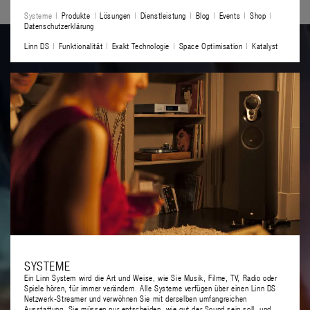
Systeme
Produkte
Lösungen
Dienstleistung
Blog
Events
Shop
Datenschutzerklärung
Linn DS
Funktionalität
Exakt Technologie
Space Optimisation
Katalyst
SYSTEME
Ein Linn System wird die Art und Weise, wie Sie Musik, Filme, TV, Radio oder
Spiele hören, für immer verändern. Alle Systeme verfügen über einen Linn DS
Netzwerk-Streamer und verwöhnen Sie mit derselben umfangreichen
Ausstattung. Sie müssen nur entscheiden, wie gut der Sound sein soll, und