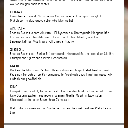
wo Sie ihn genießen möchten.
KLIMAX
Linns bester Sound. So nahe am Original wie technologisch möglich.
Mühelose, involvierende, natürliche Musikalität.
AKURATE
Erleben Sie mit einem Akurate HiFi-System die überragende Klangqualität
hochauflösender Musikformate, Filme und Online-Inhalte, und Ihre
Leidenschaft für Musik wird völlig neu entfachen.
SERIES 5
Erleben Sie mit der Series 5 überragende Klangqualität und gestalten Sie Ihre
Lautsprecher ganz nach Ihrem Geschmack.
MAJIK
Rücken Sie Musik ins Zentrum Ihres Zuhauses. Majik bietet Leistung und
Präzision für echte Top-Performance. Im Vergleich dazu klingt normales HiFi
einfach nur gewöhnlich.
KIKO
Kompakt und flexibel, top ausgestattet und verblüffend leistungsstark – das
Kiko System zaubert aus jeder modernen Quelle Musik in fabelhafter
Klangqualität in jeden Raum Ihres Zuhauses.
Mehr Informationen zu Linn Systemen finden Sie direkt auf der
Website von
Linn
.