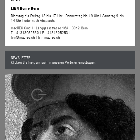
LINN Home Bern
Dienstag bis Freitag 13 bis 17 Uhr
|
Donnerstag bis 19 Uhr
|
Samstag 9 bis
14 Uhr
|
oder nach Absprache
macREC GmbH
|
Länggassstrasse 16A
|
3012 Bern
T +41313052530
|
F +41313052531
linn@macrec.ch
|
linn.macrec.ch
NEWSLETTER
Klicken Sie hier, um sich in unseren Verteiler einzutragen.