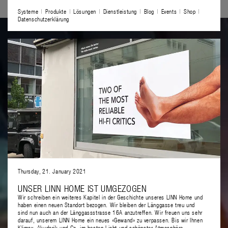
Systeme
Produkte
Lösungen
Dienstleistung
Blog
Events
Shop
Datenschutzerklärung
Thursday, 21. January 2021
UNSER LINN HOME IST UMGEZOGEN
Wir schreiben ein weiteres Kapitel in der Geschichte unseres LINN Home und
haben einen neuen Standort bezogen. Wir bleiben der Länggasse treu und
sind nun auch an der Länggassstrasse 16A anzutreffen. Wir freuen uns sehr
darauf, unserem LINN Home ein neues «Gewand» zu verpassen. Bis wir Ihnen
Klimax, Akudorik und Co. im besten Licht und schönster Atmosphäre