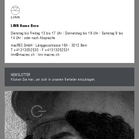
LINN Home Bern
Dienstag bis Freitag 13 bis 17 Uhr
|
Donnerstag bis 19 Uhr
|
Samstag 9 bis
14 Uhr
|
oder nach Absprache
macREC GmbH
|
Länggassstrasse 16A
|
3012 Bern
T +41313052530
|
F +41313052531
linn@macrec.ch
|
linn.macrec.ch
NEWSLETTER
Klicken Sie hier, um sich in unseren Verteiler einzutragen.