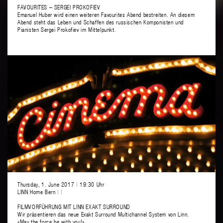
FAVOURITES – SERGEI PROKOFIEV
Emanuel Huber wird einen weiteren Favourites Abend bestreiten. An diesem
Abend steht das Leben und Schaffen des russischen Komponisten und
Pianisten Sergei Prokofiev im Mittelpunkt.
Thursday, 1. June 2017
|
19:30 Uhr
LINN Home Bern
|
|
FILMVORFÜHRUNG MIT LINN EXAKT SURROUND
Wir präsentieren das neue Exakt Surround Multichannel System von Linn.
«May the force be with you!»