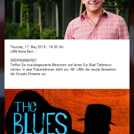
Thursday, 17. May 2018
|
19:30 Uhr
LINN Home Bern
|
|
ERÖFFNUNGSFEST
Treffen Sie musikbegeisterte Menschen und lernen Sie Gilad Tiefenbrun
kennen. In zwei Präsentationen stellt uns «Mr. LINN» die neuste Generation
der Akurate Streamer vor.