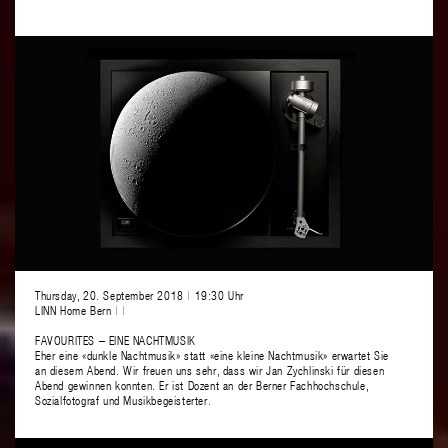
Thursday, 20. September 2018
|
19:30 Uhr
LINN Home Bern
|
|
FAVOURITES – EINE NACHTMUSIK
Eher eine «dunkle Nachtmusik» statt «eine kleine Nachtmusik» erwartet Sie
an diesem Abend. Wir freuen uns sehr, dass wir Jan Zychlinski für diesen
Abend gewinnen konnten. Er ist Dozent an der Berner Fachhochschule,
Sozialfotograf und Musikbegeisterter.