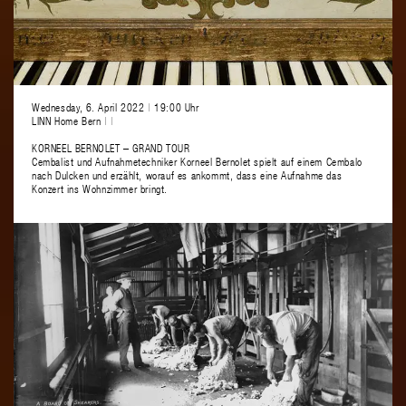
Wednesday, 6. April 2022
|
19:00 Uhr
LINN Home Bern
|
|
KORNEEL BERNOLET – GRAND TOUR
Cembalist und Aufnahmetechniker Korneel Bernolet spielt auf einem Cembalo
nach Dulcken und erzählt, worauf es ankommt, dass eine Aufnahme das
Konzert ins Wohnzimmer bringt.