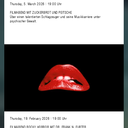
Thursday, 5. March 2026
|
19:00 Uhr
FILMABEND MIT ZUCKERBROT UND PEITSCHE
Über einen talentierten Schlagzeuger und seine Musikkarriere unter
psychischer Gewalt.
Thursday, 19. February 2026
|
19:00 Uhr
FILMABEND ROCKY HORROR MIT DR. FRANK N. FURTER