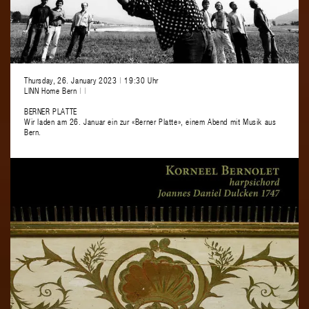
Thursday, 26. January 2023
|
19:30 Uhr
LINN Home Bern
|
|
BERNER PLATTE
Wir laden am 26. Januar ein zur «Berner Platte», einem Abend mit Musik aus
Bern.