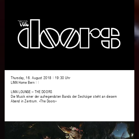
Thursday, 16. August 2018
|
19:30 Uhr
LINN Home Bern
|
|
LINN LOUNGE – THE DOORS
Die Musik einer der aufregendsten Bands der Sechziger steht an diesem
Abend in Zentrum. «The Doors»