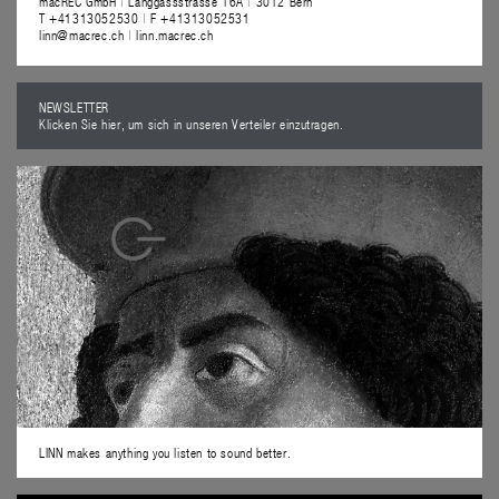
macREC GmbH
|
Länggassstrasse 16A
|
3012 Bern
T +41313052530
|
F +41313052531
linn@macrec.ch
|
linn.macrec.ch
NEWSLETTER
Klicken Sie hier, um sich in unseren Verteiler einzutragen.
LINN makes anything you listen to sound better.