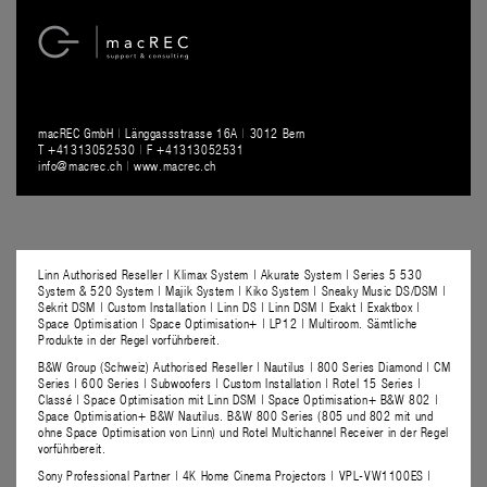
macREC GmbH
|
Länggassstrasse 16A
|
3012 Bern
T +41313052530
|
F +41313052531
info@macrec.ch
|
www.macrec.ch
Linn Authorised Reseller | Klimax System | Akurate System | Series 5 530
System & 520 System | Majik System | Kiko System | Sneaky Music DS/DSM |
Sekrit DSM | Custom Installation | Linn DS | Linn DSM | Exakt | Exaktbox |
Space Optimisation | Space Optimisation+ | LP12 | Multiroom. Sämtliche
Produkte in der Regel vorführbereit.
B&W Group (Schweiz) Authorised Reseller | Nautilus | 800 Series Diamond | CM
Series | 600 Series | Subwoofers | Custom Installation | Rotel 15 Series |
Classé | Space Optimisation mit Linn DSM | Space Optimisation+ B&W 802 |
Space Optimisation+ B&W Nautilus. B&W 800 Series (805 und 802 mit und
ohne Space Optimisation von Linn) und Rotel Multichannel Receiver in der Regel
vorführbereit.
Sony Professional Partner | 4K Home Cinema Projectors | VPL-VW1100ES |