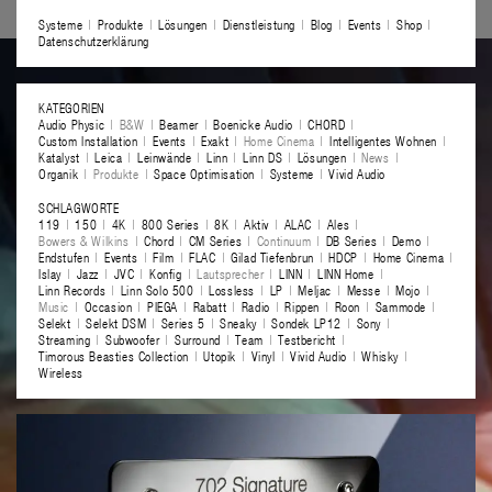
Systeme
Produkte
Lösungen
Dienstleistung
Blog
Events
Shop
Datenschutzerklärung
KATEGORIEN
Audio Physic
B&W
Beamer
Boenicke Audio
CHORD
Custom Installation
Events
Exakt
Home Cinema
Intelligentes Wohnen
Katalyst
Leica
Leinwände
Linn
Linn DS
Lösungen
News
Organik
Produkte
Space Optimisation
Systeme
Vivid Audio
SCHLAGWORTE
119
150
4K
800 Series
8K
Aktiv
ALAC
Ales
Bowers & Wilkins
Chord
CM Series
Continuum
DB Series
Demo
Endstufen
Events
Film
FLAC
Gilad Tiefenbrun
HDCP
Home Cinema
Islay
Jazz
JVC
Konfig
Lautsprecher
LINN
LINN Home
Linn Records
Linn Solo 500
Lossless
LP
Meljac
Messe
Mojo
Music
Occasion
PIEGA
Rabatt
Radio
Rippen
Roon
Sammode
Selekt
Selekt DSM
Series 5
Sneaky
Sondek LP12
Sony
Streaming
Subwoofer
Surround
Team
Testbericht
Timorous Beasties Collection
Utopik
Vinyl
Vivid Audio
Whisky
Wireless