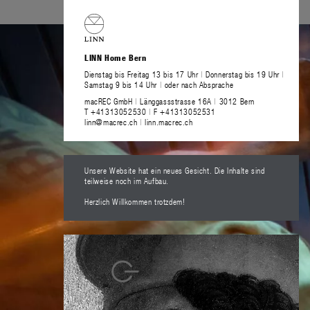
LINN Home Bern
Dienstag bis Freitag 13 bis 17 Uhr
|
Donnerstag bis 19 Uhr
|
Samstag 9 bis 14 Uhr
|
oder nach Absprache
macREC GmbH
|
Länggassstrasse 16A
|
3012 Bern
T +41313052530
|
F +41313052531
linn@macrec.ch
|
linn.macrec.ch
Unsere Website hat ein neues Gesicht. Die Inhalte sind
teilweise noch im Aufbau.
Herzlich Willkommen trotzdem!