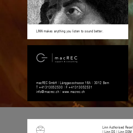
LINN makes anything you listen to sound better.
macREC GmbH
|
Länggassstrasse 16A
|
3012 Bern
T +41313052530
|
F +41313052531
info@macrec.ch
|
www.macrec.ch
Linn Authorised Rese
| Linn DS | Linn DSM 