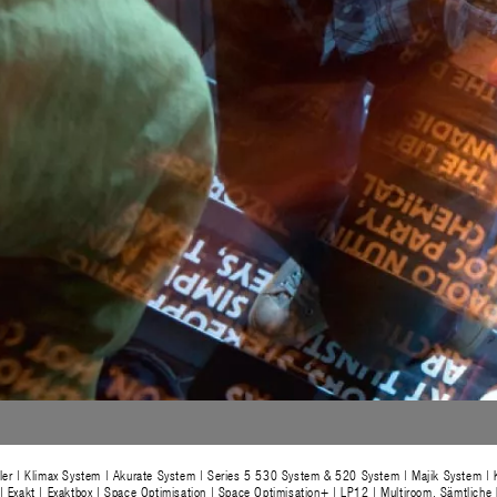
ller | Klimax System | Akurate System | Series 5 530 System & 520 System | Majik System | 
| Exakt | Exaktbox | Space Optimisation | Space Optimisation+ | LP12 | Multiroom. Sämtliche P