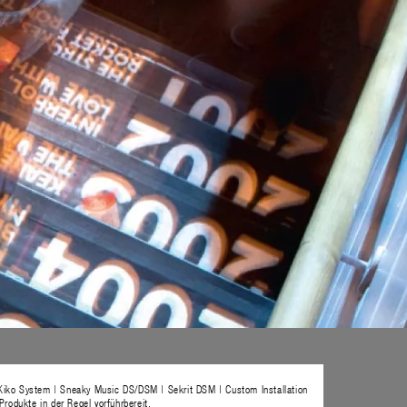
Kiko System | Sneaky Music DS/DSM | Sekrit DSM | Custom Installation
rodukte in der Regel vorführbereit.